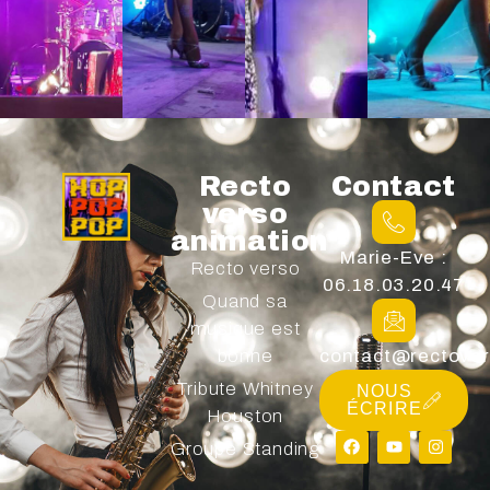
Recto
Contact
verso
animation
Marie-Eve :
Recto verso
06.18.03.20.47
Quand sa
musique est
bonne
contact@rectover
Tribute Whitney
NOUS
ÉCRIRE
Houston
Groupe Standing