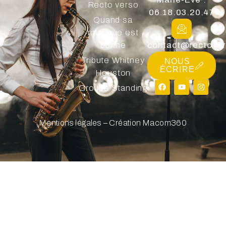
Recto verso
06.18.03.20.47
Quand sa
musique est
bonne
contact@rectover
Tribute Whitney
NOUS
ÉCRIRE
Houston
Groupe Standing
Mentions légales – Création Macom360