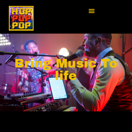
Bring Music To
life