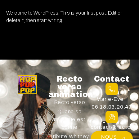
Welcome to WordPress. This is your first post. Edit or
delete it, then start writing!
Recto
Contact
verso
animation
Marie-Eve :
Recto verso
06.18.03.20.47
Quand sa
musique est
bonne
contact@rectover
Tribute Whitney
NOUS